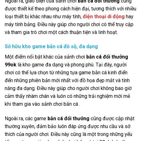
Ngoài ra, giao diện của sảnh chơi
bắn cá đổi thưởng
cũng
được thiết kế theo phong cách hiện đại, tương thích với nhiều
loại thiết bị khác nhau như máy tính,
điện thoại di động
hay
máy tính bảng. Điều này giúp cho người chơi có thể truy cập
và tham gia trò chơi một cách thuận tiện và linh hoạt.
Sở hữu kho game bắn cá đồ sộ, đa dạng
Một điểm nổi bật khác của sảnh chơi
bắn cá đổi thưởng
99ok
là kho game đa dạng và phong phú. Tại đây, người
chơi có thể lựa chọn từ những tựa game bắn cá kinh điển
đến những phiên bản mới nhất với đồ họa đẹp mắt và tính
năng đa dạng. Điều này giúp cho người chơi không bao giờ
cảm thấy nhàm chán và luôn có những trải nghiệm mới mẻ
khi tham gia vào sảnh chơi bắn cá .
Ngoài ra, các game
bắn cá đổi thưởng
cũng được cập nhật
thường xuyên, đảm bảo luôn đáp ứng được nhu cầu và sở
thích của người chơi. Điều này cũng là một trong những yếu