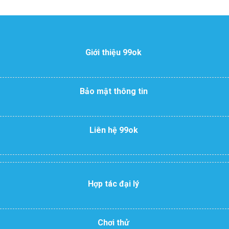
Giới thiệu 99ok
Bảo mật thông tin
Liên hệ 99ok
Hợp tác đại lý
Chơi thử