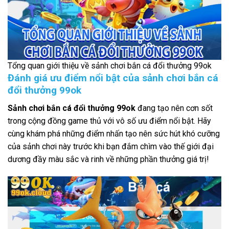
Tổng quan giới thiệu về sảnh chơi bắn cá đổi thưởng 99ok
Đánh giá ưu điểm nổi bật của sảnh chơi bắn cá
đổi thưởng 99ok
Sảnh chơi bắn cá đổi thưởng 99ok
đang tạo nên cơn sốt
trong cộng đồng game thủ với vô số ưu điểm nổi bật. Hãy
cùng khám phá những điểm nhấn tạo nên sức hút khó cưỡng
của sảnh chơi này trước khi bạn đắm chìm vào thế giới đại
dương đầy màu sắc và rinh về những phần thưởng giá trị!