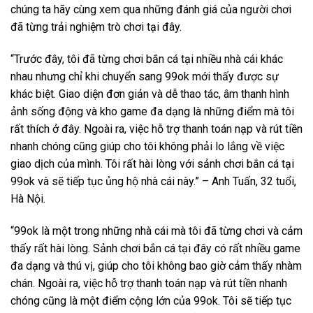
chúng ta hãy cùng xem qua những đánh giá của người chơi
đã từng trải nghiệm trò chơi tại đây.
“Trước đây, tôi đã từng chơi bắn cá tại nhiều nhà cái khác
nhau nhưng chỉ khi chuyển sang 99ok mới thấy được sự
khác biệt. Giao diện đơn giản và dễ thao tác, âm thanh hình
ảnh sống động và kho game đa dạng là những điểm mà tôi
rất thích ở đây. Ngoài ra, việc hỗ trợ thanh toán nạp và rút tiền
nhanh chóng cũng giúp cho tôi không phải lo lắng về việc
giao dịch của mình. Tôi rất hài lòng với sảnh chơi bắn cá tại
99ok và sẽ tiếp tục ủng hộ nhà cái này.” – Anh Tuấn, 32 tuổi,
Hà Nội.
“99ok là một trong những nhà cái mà tôi đã từng chơi và cảm
thấy rất hài lòng. Sảnh chơi bắn cá tại đây có rất nhiều game
đa dạng và thú vị, giúp cho tôi không bao giờ cảm thấy nhàm
chán. Ngoài ra, việc hỗ trợ thanh toán nạp và rút tiền nhanh
chóng cũng là một điểm cộng lớn của 99ok. Tôi sẽ tiếp tục